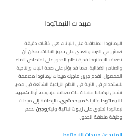
مبيدات النيماتودا
النيماتودا المتطفلة على النباتات هي كائنات دقيقة
تعيش في التربة وتتغذى على جذور النباتات. يمكن أن
تضعف النيماتودا قدرة نظام الجذور على امتصاص الماء
والعناصر الغذائية، مما قد يؤثر على صحة النبات وإنتاجية
المحصول. تقدم جرين ماجيك مبيدات نيماتودا مصممة
للاستخدام في التربة في النظم الزراعية الشائعة في مصر.
تشمل تركيباتنا منتجات ذات فعالية مزدوجة، أولا
كمبيد
للنيماتودا
وثانيا
كمبيد حشري
، بالإضافة إلى مبيدات
نيماتودا تحتوي على
زيوت نباتية
و
نيتروجين
لدعم
وظيفة منطقة الجذور.
المزيد عن مبيدات النيماتودا