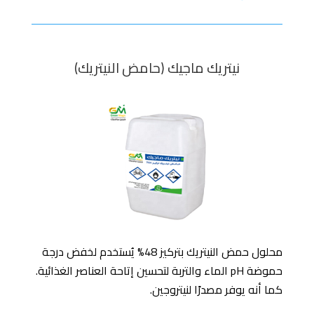
نيتريك ماجيك (حامض النيتريك)
محلول حمض النيتريك بتركيز 48% يُستخدم لخفض درجة
حموضة pH الماء والتربة لتحسين إتاحة العناصر الغذائية.
كما أنه يوفر مصدرًا لنيتروجين.