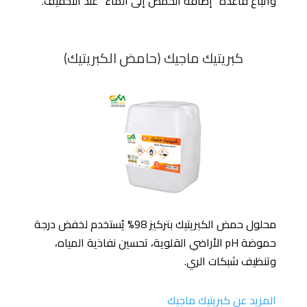
واتباع قاعدة “إضافة الحمض إلى الماء” عند التخفيف.
كبريتيك ماجيك (حامض الكبريتيك)
محلول حمض الكبريتيك بتركيز 98% يُستخدم لخفض درجة
حموضة pH الأراضي القلوية، تحسين نفاذية المياه،
وتنظيف شبكات الري.
المزيد عن كبريتيك ماجيك