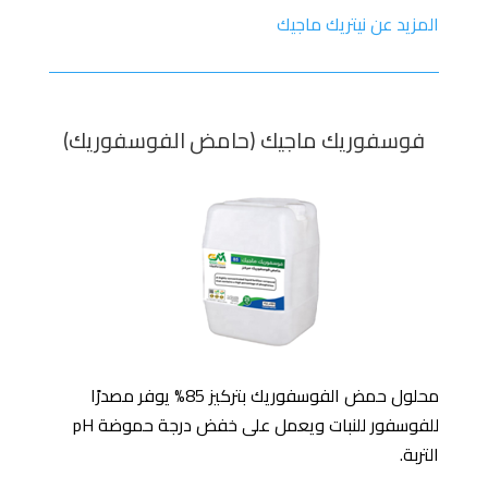
المزيد عن نيتريك ماجيك
فوسفوريك ماجيك (حامض الفوسفوريك)
محلول حمض الفوسفوريك بتركيز 85% يوفر مصدرًا
للفوسفور للنبات ويعمل على خفض درجة حموضة pH
التربة.