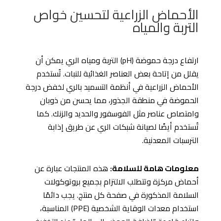
الأحماض الزراعية لتحسين خواص
التربة والمياه
ارتفاع درجة حموضة (pH) التربة ومياه الري يمكن أن
يقلل من إتاحة بعض العناصر الغذائية للنبات. تُستخدم
الأحماض الزراعية في أنظمة التسميد بالري لخفض درجة
الحموضة في منطقة الجذور، مما يحسن من ذوبان
وامتصاص عناصر مثل الفوسفور والحديد والزنك. كما
تُستخدم أيضًا لصيانة شبكات الري عن طريق إذابة
الترسبات المعدنية.
معلومات هامة للسلامة:
هذه المنتجات عبارة عن
أحماض مركزة وتتطلب الالتزام بجميع بروتوكولات
السلامة المذكورة في صفحة كل منتج. يجب دائمًا
استخدام معدات الوقاية الشخصية (PPE) المناسبة،