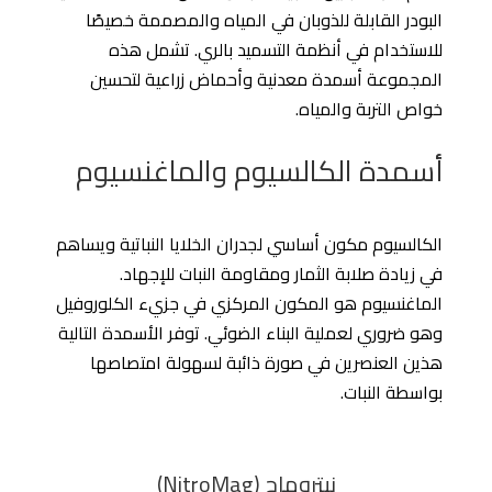
البودر القابلة للذوبان في المياه والمصممة خصيصًا
للاستخدام في أنظمة التسميد بالري. تشمل هذه
المجموعة أسمدة معدنية وأحماض زراعية لتحسين
خواص التربة والمياه.
أسمدة الكالسيوم والماغنسيوم
الكالسيوم مكون أساسي لجدران الخلايا النباتية ويساهم
في زيادة صلابة الثمار ومقاومة النبات للإجهاد.
الماغنسيوم هو المكون المركزي في جزيء الكلوروفيل
وهو ضروري لعملية البناء الضوئي. توفر الأسمدة التالية
هذين العنصرين في صورة ذائبة لسهولة امتصاصها
بواسطة النبات.
نيتروماج (NitroMag)