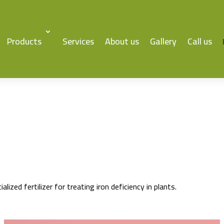
Products
Services
About us
Gallery
Call us
lized fertilizer for treating iron deficiency in plants.