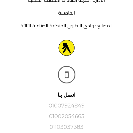
الادارة : مدينة السادات المنطقة السكنية
الخامسة
المصانع : وادى النطرون المنطفة الصناعية الثالثة

اتصل بنا
01007924849
01002054665
01103037383